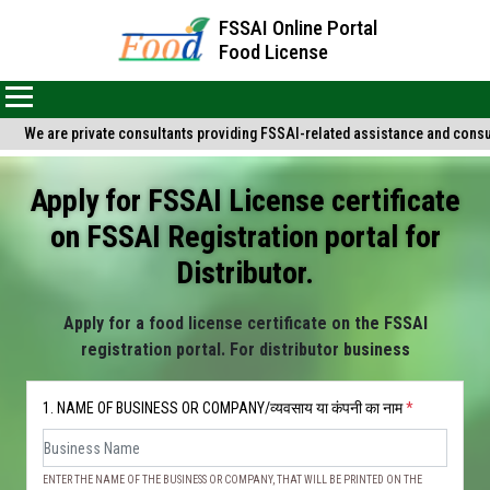
FSSAI Online Portal
Food License
We are private consultants providing FSSAI-related assistance and consulta
Apply for FSSAI License certificate
on FSSAI Registration portal for
Distributor.
Apply for a food license certificate on the FSSAI
registration portal. For distributor business
1. NAME OF BUSINESS OR COMPANY/व्यवसाय या कंपनी का नाम
*
ENTER THE NAME OF THE BUSINESS OR COMPANY, THAT WILL BE PRINTED ON THE