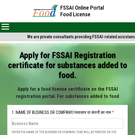
FSSAI Online Portal
Food License
We are private consultants providing FSSAI-related assistance a
Apply for FSSAI Registration
certificate for substances added to
food.
Apply for a food license certificate on the FSSAI
registration portal. For substances added to food
1. NAME OF BUSINESS OR COMPANY/व्यवसाय या कंपनी का नाम
*
ENTER THE NAME OF THE BUSINESS OR COMPANY, THAT WILL BE PRINTED ON THE